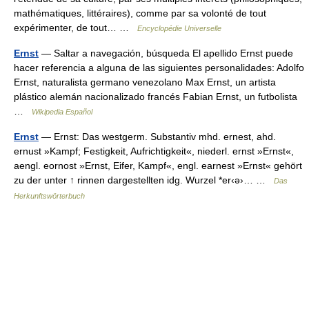
mathématiques, littéraires), comme par sa volonté de tout
expérimenter, de tout… …
Encyclopédie Universelle
Ernst
— Saltar a navegación, búsqueda El apellido Ernst puede
hacer referencia a alguna de las siguientes personalidades: Adolfo
Ernst, naturalista germano venezolano Max Ernst, un artista
plástico alemán nacionalizado francés Fabian Ernst, un futbolista
…
Wikipedia Español
Ernst
— Ernst: Das westgerm. Substantiv mhd. ernest, ahd.
ernust »Kampf; Festigkeit, Aufrichtigkeit«, niederl. ernst »Ernst«,
aengl. eornost »Ernst, Eifer, Kampf«, engl. earnest »Ernst« gehört
zu der unter ↑ rinnen dargestellten idg. Wurzel *er‹ə›… …
Das
Herkunftswörterbuch