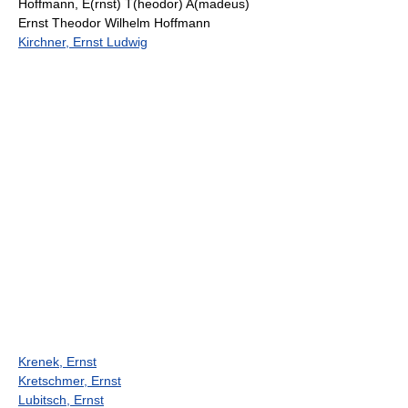
Hoffmann, E(rnst) T(heodor) A(madeus)
Ernst Theodor Wilhelm Hoffmann
Kirchner, Ernst Ludwig
Krenek, Ernst
Kretschmer, Ernst
Lubitsch, Ernst