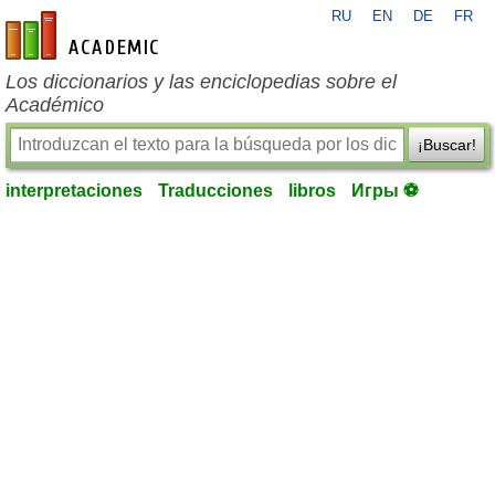
RU
EN
DE
FR
es-academic.com
Los diccionarios y las enciclopedias sobre el
Académico
¡Buscar!
interpretaciones
Traducciones
libros
Игры ⚽