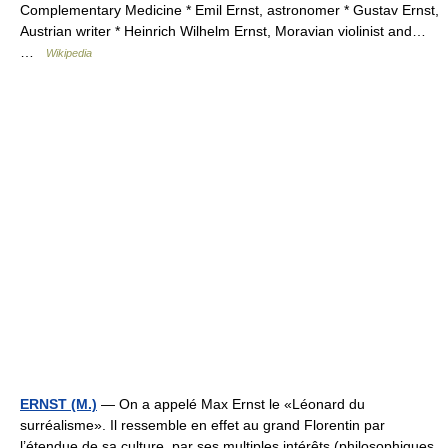
Complementary Medicine * Emil Ernst, astronomer * Gustav Ernst,
Austrian writer * Heinrich Wilhelm Ernst, Moravian violinist and…
…
Wikipedia
ERNST (M.)
— On a appelé Max Ernst le «Léonard du
surréalisme». Il ressemble en effet au grand Florentin par
l’étendue de sa culture, par ses multiples intérêts (philosophiques,