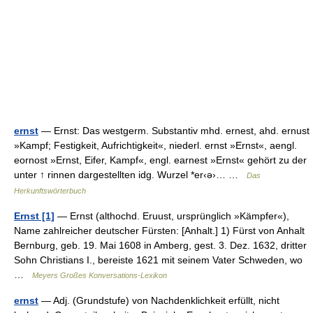
ernst
— Ernst: Das westgerm. Substantiv mhd. ernest, ahd. ernust
»Kampf; Festigkeit, Aufrichtigkeit«, niederl. ernst »Ernst«, aengl.
eornost »Ernst, Eifer, Kampf«, engl. earnest »Ernst« gehört zu der
unter ↑ rinnen dargestellten idg. Wurzel *er‹ə›… …
Das
Herkunftswörterbuch
Ernst [1]
— Ernst (althochd. Eruust, ursprünglich »Kämpfer«),
Name zahlreicher deutscher Fürsten: [Anhalt.] 1) Fürst von Anhalt
Bernburg, geb. 19. Mai 1608 in Amberg, gest. 3. Dez. 1632, dritter
Sohn Christians I., bereiste 1621 mit seinem Vater Schweden, wo
…
Meyers Großes Konversations-Lexikon
ernst
— Adj. (Grundstufe) von Nachdenklichkeit erfüllt, nicht