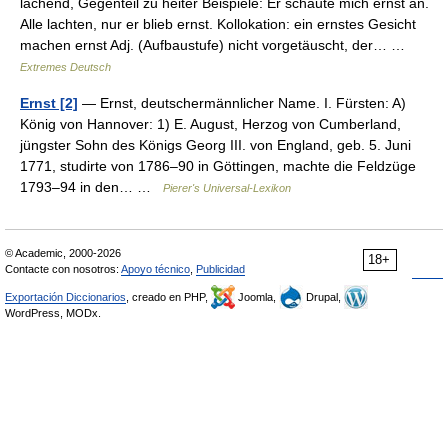
lachend, Gegenteil zu heiter Beispiele: Er schaute mich ernst an.
Alle lachten, nur er blieb ernst. Kollokation: ein ernstes Gesicht
machen ernst Adj. (Aufbaustufe) nicht vorgetäuscht, der… …
Extremes Deutsch
Ernst [2]
— Ernst, deutschermännlicher Name. I. Fürsten: A)
König von Hannover: 1) E. August, Herzog von Cumberland,
jüngster Sohn des Königs Georg III. von England, geb. 5. Juni
1771, studirte von 1786–90 in Göttingen, machte die Feldzüge
1793–94 in den… …
Pierer's Universal-Lexikon
© Academic, 2000-2026
18+
Contacte con nosotros:
Apoyo técnico
,
Publicidad
Exportación Diccionarios
, creado en PHP,
Joomla,
Drupal,
WordPress, MODx.