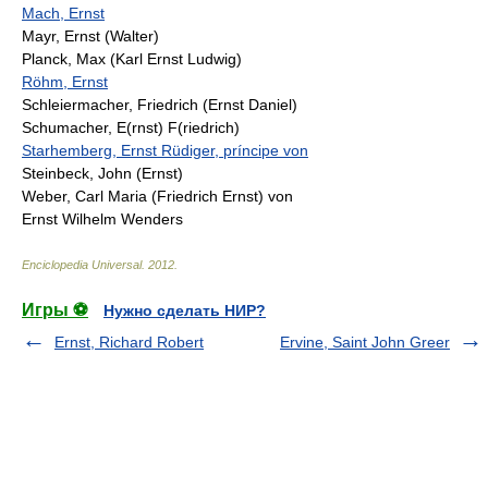
Mach, Ernst
Mayr, Ernst (Walter)
Planck, Max (Karl Ernst Ludwig)
Röhm, Ernst
Schleiermacher, Friedrich (Ernst Daniel)
Schumacher, E(rnst) F(riedrich)
Starhemberg, Ernst Rüdiger, príncipe von
Steinbeck, John (Ernst)
Weber, Carl Maria (Friedrich Ernst) von
Ernst Wilhelm Wenders
Enciclopedia Universal
.
2012
.
Игры ⚽
Нужно сделать НИР?
Ernst, Richard Robert
Ervine, Saint John Greer